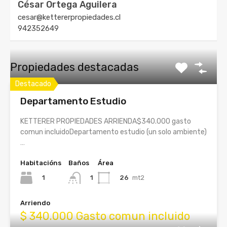
César Ortega Aguilera
cesar@kettererpropiedades.cl
942352649
Propiedades destacadas
Destacado
Departamento Estudio
KETTERER PROPIEDADES ARRIENDA$340.000 gasto
comun incluidoDepartamento estudio (un solo ambiente)
…
Habitacións
Baños
Área
1
26
mt2
1
Arriendo
$ 340.000 Gasto comun incluido