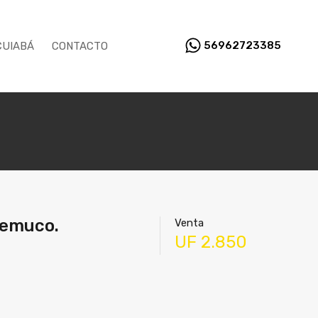
56962723385
CUIABÁ
CONTACTO
Temuco.
Venta
UF 2.850