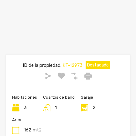
ID de la propiedad:
KT-12973
Destacado
Habitaciones
Cuartos de baño
Garaje
3
1
2
Área
162
mt2