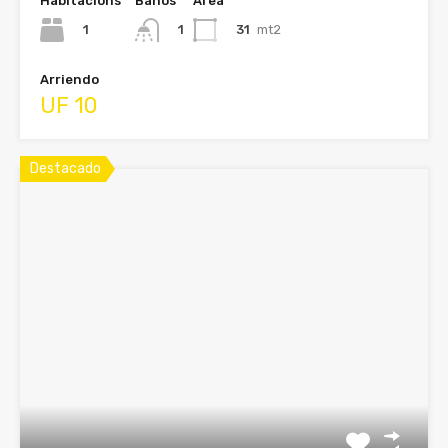
Habitacións
Baños
Área
1
31
mt2
1
Arriendo
UF 10
Destacado