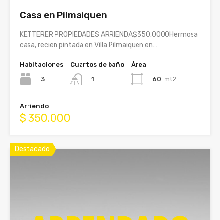
Casa en Pilmaiquen
KETTERER PROPIEDADES ARRIENDA$350.0000Hermosa
casa, recien pintada en Villa Pilmaiquen en…
Habitaciones
Cuartos de baño
Área
3
60
mt2
1
Arriendo
$ 350.000
Destacado