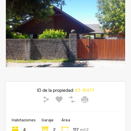
ID de la propiedad:
KT-15477
Habitaciones
Garaje
Área
4
2
117
mt2