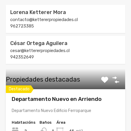
Lorena Ketterer Mora
contacto@kettererpropiedades.cl
962723385
César Ortega Aguilera
cesar@kettererpropiedades.cl
942352649
Propiedades destacadas
Destacado
Departamento Nuevo en Arriendo
Departamento Nuevo Edificio Ferroparque
Habitacións
Baños
Área
2
45
mt2
1