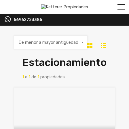
56962723385
De menor a mayor antigüedad
Estacionamiento
1
a
1
de
1
propiedades