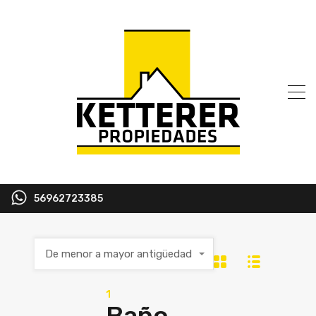
56962723385
De menor a mayor antigüedad
1
Baño